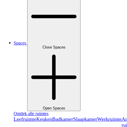
Spaces
Close Spaces
Open Spaces
Ontdek alle ruimtes
Leefruimte
Keuken
Badkamer
Slaapkamer
Werkruimte
An
ru