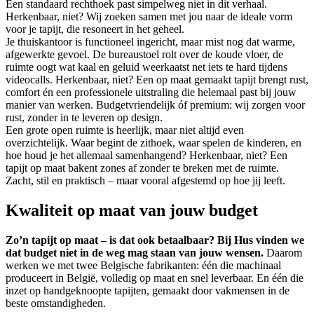
Een standaard rechthoek past simpelweg niet in dit verhaal.
Herkenbaar, niet? Wij zoeken samen met jou naar de ideale vorm
voor je tapijt, die resoneert in het geheel.
Je thuiskantoor is functioneel ingericht, maar mist nog dat warme,
afgewerkte gevoel. De bureaustoel rolt over de koude vloer, de
ruimte oogt wat kaal en geluid weerkaatst net iets te hard tijdens
videocalls. Herkenbaar, niet? Een op maat gemaakt tapijt brengt rust,
comfort én een professionele uitstraling die helemaal past bij jouw
manier van werken. Budgetvriendelijk óf premium: wij zorgen voor
rust, zonder in te leveren op design.
Een grote open ruimte is heerlijk, maar niet altijd even
overzichtelijk. Waar begint de zithoek, waar spelen de kinderen, en
hoe houd je het allemaal samenhangend? Herkenbaar, niet? Een
tapijt op maat bakent zones af zonder te breken met de ruimte.
Zacht, stil en praktisch – maar vooral afgestemd op hoe jij leeft.
Kwaliteit op maat van jouw budget
Zo’n tapijt op maat – is dat ook betaalbaar? Bij Hus vinden we
dat budget niet in de weg mag staan van jouw wensen.
Daarom
werken we met twee Belgische fabrikanten: één die machinaal
produceert in België, volledig op maat en snel leverbaar. En één die
inzet op handgeknoopte tapijten, gemaakt door vakmensen in de
beste omstandigheden.